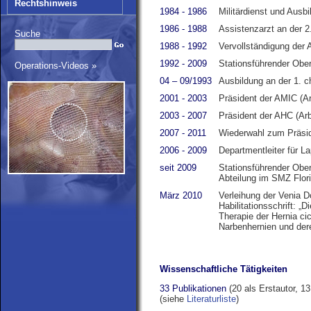
Rechtshinweis
1984 - 1986
Militärdienst und Aus
1986 - 1988
Assistenzarzt an der 2
Suche
1988 - 1992
Vervollständigung der 
1992 - 2009
Stationsführender Ober
Operations-Videos »
04 – 09/1993
Ausbildung an der 1. ch
2001 - 2003
Präsident der AMIC (Arb
2003 - 2007
Präsident der AHC (Arbe
2007 - 2011
Wiederwahl zum Präsi
2006 - 2009
Departmentleiter für L
seit 2009
Stationsführender Ober
Abteilung im SMZ Flori
März 2010
Verleihung der Venia D
Habilitationsschrift: 
Therapie der Hernia ci
Narbenhernien und der
Wissenschaftliche Tätigkeiten
33 Publikationen
(20 als Erstautor, 13
(siehe
Literaturliste
)