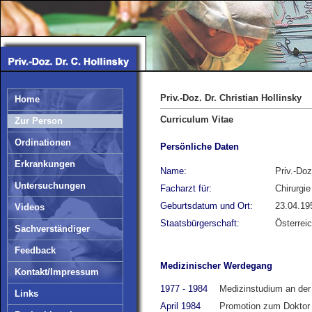
Priv.-Doz. Dr. Christian Hollinsky
Home
Curriculum Vitae
Zur Person
Ordinationen
Persönliche Daten
Erkrankungen
Name:
Priv.-Doz
Untersuchungen
Facharzt für:
Chirurgie
Geburtsdatum und Ort:
23.04.19
Videos
Staatsbürgerschaft:
Österrei
Sachverständiger
Feedback
Medizinischer Werdegang
Kontakt/Impressum
1977 - 1984
Medizinstudium an der
Links
April 1984
Promotion zum Doktor